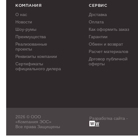
КОМПАНИЯ
СЕРВИС
О нас
Доставка
Новости
Оплата
Шоу-румы
Как оформить заказ
Преимущества
Гарантии
Реализованные
Обмен и возврат
проекты
Расчет материалов
Реквизиты компании
Договор публичной
Сертификаты
оферты
официального дилера
2026 © ООО
Разработка сайта -
«Компания ЭОС»
Все права Защищены