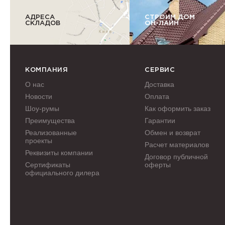
АДРЕСА
СТРОИМ ДОМ
СКЛАДОВ
ОН-ЛАЙН
КОМПАНИЯ
СЕРВИС
О нас
Доставка
Новости
Оплата
Шоу-румы
Как оформить заказ
Преимущества
Гарантии
Реализованные
Обмен и возврат
проекты
Расчет материалов
Реквизиты компании
Договор публичной
Сертификаты
оферты
официального дилера