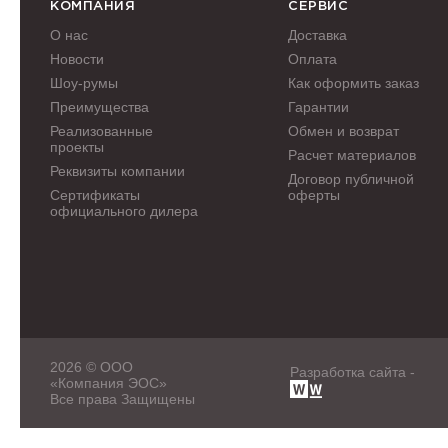
КОМПАНИЯ
СЕРВИС
О нас
Доставка
Новости
Оплата
Шоу-румы
Как оформить заказ
Преимущества
Гарантии
Реализованные
Обмен и возврат
проекты
Расчет материалов
Реквизиты компании
Договор публичной
Сертификаты
оферты
официального дилера
2026 © ООО
Разработка сайта -
«Компания ЭОС»
Все права Защищены