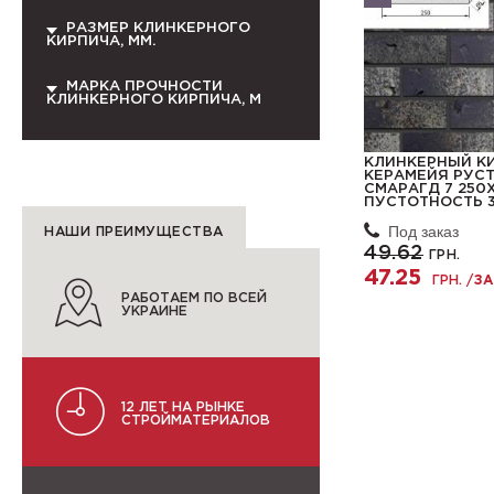
РАЗМЕР КЛИНКЕРНОГО
КИРПИЧА, ММ.
МАРКА ПРОЧНОСТИ
КЛИНКЕРНОГО КИРПИЧА, М
КЛИНКЕРНЫЙ К
КЕРАМЕЙЯ РУС
СМАРАГД 7 250
ПУСТОТНОСТЬ 
Под заказ
НАШИ ПРЕИМУЩЕСТВА
49.62
ГРН.
47.25
ГРН. /
ЗА
РАБОТАЕМ ПО ВСЕЙ
УКРАИНЕ
12 ЛЕТ НА РЫНКЕ
СТРОЙМАТЕРИАЛОВ