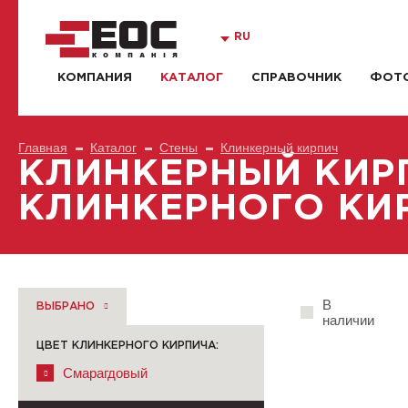
RU
КОМПАНИЯ
КАТАЛОГ
СПРАВОЧНИК
ФОТО
Главная
Каталог
Стены
Клинкерный кирпич
КЛИНКЕРНЫЙ КИР
КЛИНКЕРНОГО КИ
В
ВЫБРАНО
наличии
ЦВЕТ КЛИНКЕРНОГО КИРПИЧА:
Смарагдовый