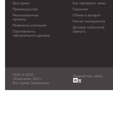
Шоу-румы
Как оформить заказ
Преимущества
Гарантии
Реализованные
Обмен и возврат
проекты
Расчет материалов
Реквизиты компании
Договор публичной
Сертификаты
оферты
официального дилера
2026 © ООО
Разработка сайта -
«Компания ЭОС»
Все права Защищены