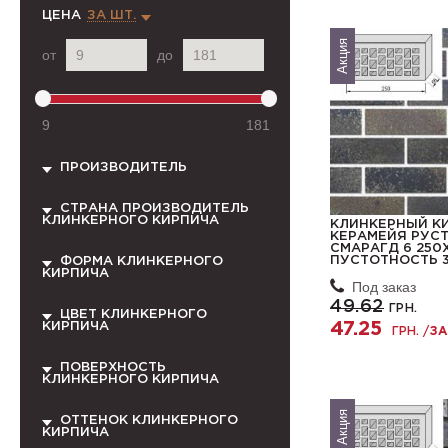
ЦЕНА
ЗА ШТ.
Акция
от
до
9
181
ПРОИЗВОДИТЕЛЬ
СТРАНА ПРОИЗВОДИТЕЛЬ
КЛИНКЕРНОГО КИРПИЧА
КЛИНКЕРНЫЙ К
КЕРАМЕЙЯ РУС
СМАРАГД 6 250
ПУСТОТНОСТЬ 
ФОРМА КЛИНКЕРНОГО
КИРПИЧА
Под заказ
49.62
ГРН.
ЦВЕТ КЛИНКЕРНОГО
47.25
КИРПИЧА
ГРН. /
ЗА
ПОВЕРХНОСТЬ
КЛИНКЕРНОГО КИРПИЧА
Акция
ОТТЕНОК КЛИНКЕРНОГО
КИРПИЧА