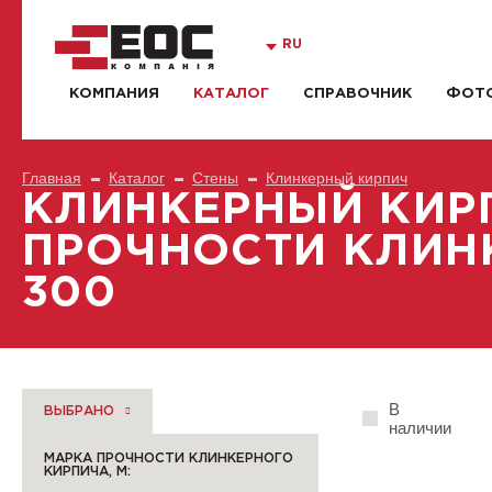
RU
КОМПАНИЯ
КАТАЛОГ
СПРАВОЧНИК
ФОТО
Главная
Каталог
Стены
Клинкерный кирпич
КЛИНКЕРНЫЙ КИР
ПРОЧНОСТИ КЛИНК
300
В
ВЫБРАНО
наличии
МАРКА ПРОЧНОСТИ КЛИНКЕРНОГО
КИРПИЧА, М: