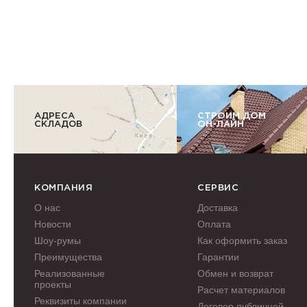
АДРЕСА
СТРОИМ ДОМ
СКЛАДОВ
ОН-ЛАЙН
КОМПАНИЯ
СЕРВИС
О нас
Доставка
Новости
Оплата
Шоу-румы
Как оформить заказ
Преимущества
Гарантии
Реализованные
Обмен и возврат
проекты
Расчет материалов
Реквизиты компании
Договор публичной