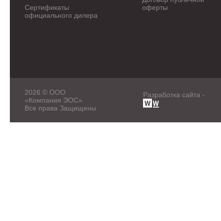
Сертификаты
оферты
официального дилера
2026 © ООО
Разработка сайта -
«Компания ЭОС»
Все права Защищены