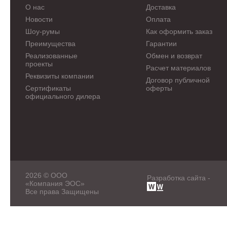
О нас
Доставка
Новости
Оплата
Шоу-румы
Как оформить заказ
Преимущества
Гарантии
Реализованные
Обмен и возврат
проекты
Расчет материалов
Реквизиты компании
Договор публичной
Сертификаты
оферты
официального дилера
2026 © ООО
Разработка сайта -
«Компания ЭОС»
Все права Защищены