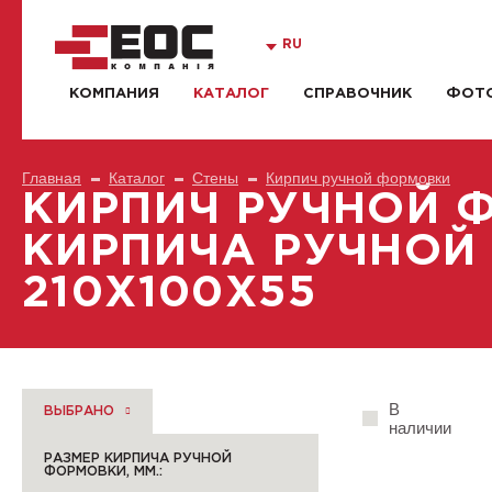
RU
КОМПАНИЯ
КАТАЛОГ
СПРАВОЧНИК
ФОТО
Главная
Каталог
Стены
Кирпич ручной формовки
КИРПИЧ РУЧНОЙ 
КИРПИЧА РУЧНОЙ 
210X100X55
В
ВЫБРАНО
наличии
РАЗМЕР КИРПИЧА РУЧНОЙ
ФОРМОВКИ, ММ.: