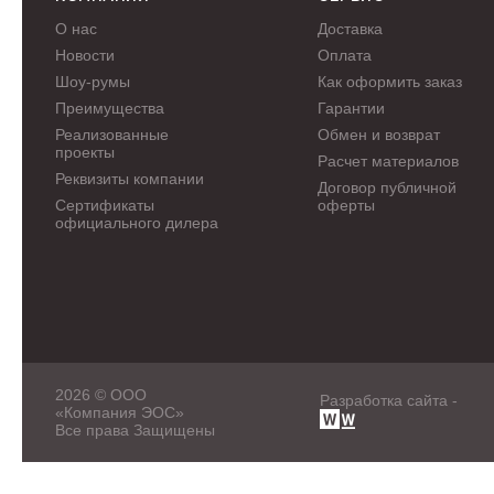
О нас
Доставка
Новости
Оплата
Шоу-румы
Как оформить заказ
Преимущества
Гарантии
Реализованные
Обмен и возврат
проекты
Расчет материалов
Реквизиты компании
Договор публичной
Сертификаты
оферты
официального дилера
2026 © ООО
Разработка сайта -
«Компания ЭОС»
Все права Защищены