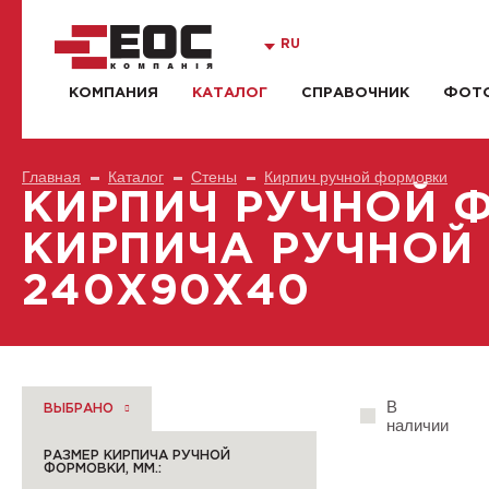
RU
КОМПАНИЯ
КАТАЛОГ
СПРАВОЧНИК
ФОТО
Главная
Каталог
Стены
Кирпич ручной формовки
КИРПИЧ РУЧНОЙ 
КИРПИЧА РУЧНОЙ 
240X90X40
В
ВЫБРАНО
наличии
РАЗМЕР КИРПИЧА РУЧНОЙ
ФОРМОВКИ, ММ.: