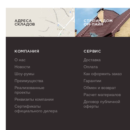
АДРЕСА
СТРОИМ ДОМ
СКЛАДОВ
ОН-ЛАЙН
КОМПАНИЯ
СЕРВИС
О нас
Доставка
Новости
Оплата
Шоу-румы
Как оформить заказ
Преимущества
Гарантии
Реализованные
Обмен и возврат
проекты
Расчет материалов
Реквизиты компании
Договор публичной
Сертификаты
оферты
официального дилера