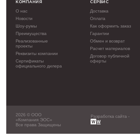
КОМПАНИЯ
СЕРВИС
О нас
Доставка
Новости
Оплата
Шоу-румы
Как оформить заказ
Преимущества
Гарантии
Реализованные
Обмен и возврат
проекты
Расчет материалов
Реквизиты компании
Договор публичной
Сертификаты
оферты
официального дилера
2026 © ООО
Разработка сайта -
«Компания ЭОС»
Все права Защищены