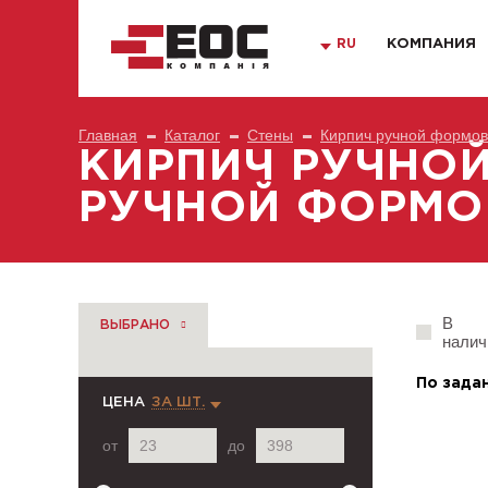
RU
КОМПАНИЯ
Главная
Каталог
Стены
Кирпич ручной формов
КИРПИЧ РУЧНО
РУЧНОЙ ФОРМО
В
ВЫБРАНО
налич
По зада
ЦЕНА
ЗА ШТ.
от
до