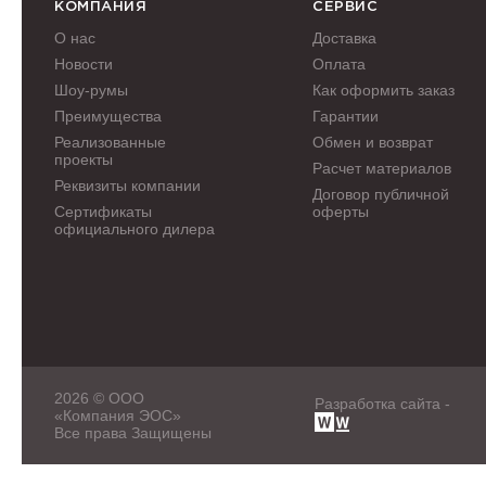
КОМПАНИЯ
СЕРВИС
О нас
Доставка
Новости
Оплата
Шоу-румы
Как оформить заказ
Преимущества
Гарантии
Реализованные
Обмен и возврат
проекты
Расчет материалов
Реквизиты компании
Договор публичной
Сертификаты
оферты
официального дилера
2026 © ООО
Разработка сайта -
«Компания ЭОС»
Все права Защищены