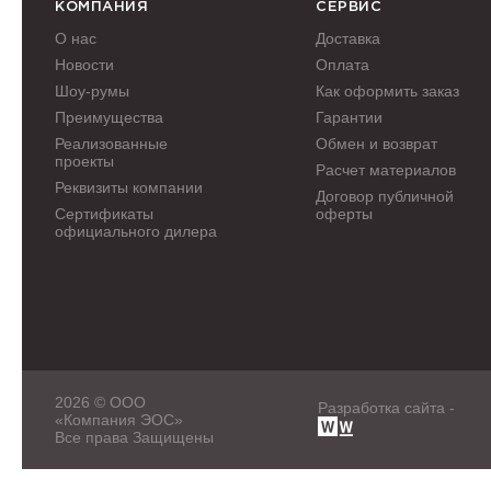
КОМПАНИЯ
СЕРВИС
О нас
Доставка
Новости
Оплата
Шоу-румы
Как оформить заказ
Преимущества
Гарантии
Реализованные
Обмен и возврат
проекты
Расчет материалов
Реквизиты компании
Договор публичной
Сертификаты
оферты
официального дилера
2026 © ООО
Разработка сайта -
«Компания ЭОС»
Все права Защищены