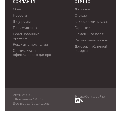
КОМПАНИЯ
СЕРВИС
О нас
Доставка
Новости
Оплата
Шоу-румы
Как оформить заказ
Преимущества
Гарантии
Реализованные
Обмен и возврат
проекты
Расчет материалов
Реквизиты компании
Договор публичной
Сертификаты
оферты
официального дилера
2026 © ООО
Разработка сайта -
«Компания ЭОС»
Все права Защищены