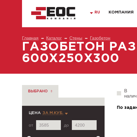
RU
КОМПАНИЯ
Главная
Каталог
Стены
Газобетон
ГАЗОБЕТОН РАЗ
600Х250Х300
В
ВЫБРАНО
налич
По зада
ЦЕНА
ЗА М.КУБ.
от
до