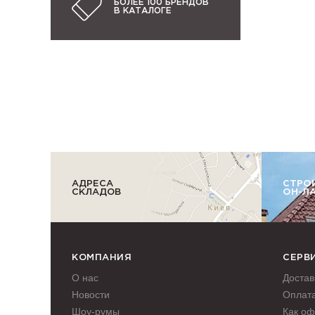
БОЛЕЕ 100 БРЕНДОВ
В КАТАЛОГЕ
АДРЕСА
СТРО
СКЛАДОВ
ОН-Л
КОМПАНИЯ
СЕРВ
О нас
Достав
Новости
Оплат
Шоу-румы
Как оф