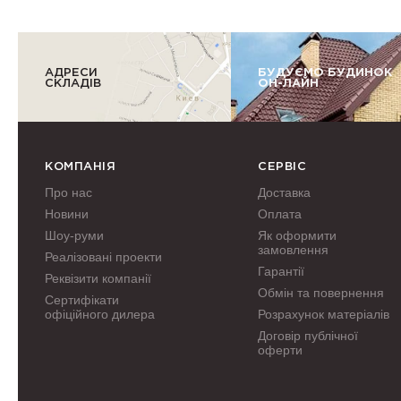
АДРЕСИ
БУДУЄМО БУДИНОК
СКЛАДІВ
ОН-ЛАЙН
КОМПАНІЯ
СЕРВІС
Про нас
Доставка
Новини
Оплата
Шоу-руми
Як оформити
замовлення
Реалізовані проекти
Гарантії
Реквізити компанії
Обмін та повернення
Сертифікати
офіційного дилера
Розрахунок матеріалів
Договір публічної
оферти