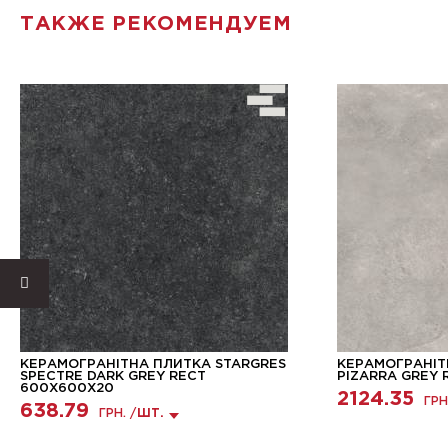
ТАКЖЕ РЕКОМЕНДУЕМ
КЕРАМОГРАНІТНА ПЛИТКА STARGRES
КЕРАМОГРАНІТ
SPECTRE DARK GREY RECT
PIZARRA GREY
600X600X20
2124.35
ГРН
638.79
ГРН. /
ШТ.