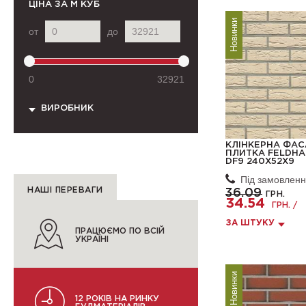
ЦІНА
ЗА М КУБ
Новинки
от
до
0
32921
ВИРОБНИК
КЛІНКЕРНА ФА
ПЛИТКА FELDHAU
DF9 240X52X9
Під замовлен
НАШІ ПЕРЕВАГИ
36.09
ГРН.
34.54
ГРН. /
ЗА ШТУКУ
ПРАЦЮЄМО ПО ВСІЙ
УКРАЇНІ
Новинки
12 РОКІВ НА РИНКУ