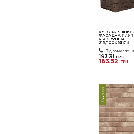
КУТОВА КЛІНКЕ
ФАСАДНА ПЛИТ
R669 WDF14
215/100Х65Х14
Під замовлен
193.31
ГРН.
183.52
ГРН.
Новинки