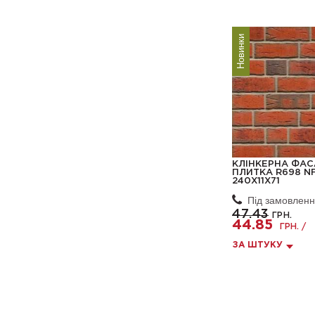
Новинки
КЛІНКЕРНА ФА
ПЛИТКА R698 NF
240X11X71
Під замовлен
47.43
ГРН.
44.85
ГРН. /
ЗА ШТУКУ