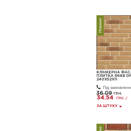
Новинки
КЛІНКЕРНА ФА
ПЛИТКА R688 DF
240X52X11
Під замовлен
36.09
ГРН.
34.54
ГРН. /
ЗА ШТУКУ