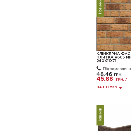
Новинки
КЛІНКЕРНА ФА
ПЛИТКА R665 NF
240X11X71
Під замовлен
48.46
ГРН.
45.88
ГРН. /
ЗА ШТУКУ
Новинки