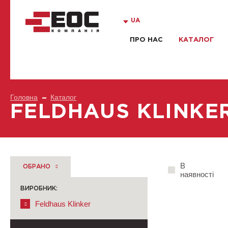
UA
ПРО НАС
КАТАЛОГ
Головна
Каталог
FELDHAUS KLINKE
В
ОБРАНО
наявності
ВИРОБНИК:
Feldhaus Klinker