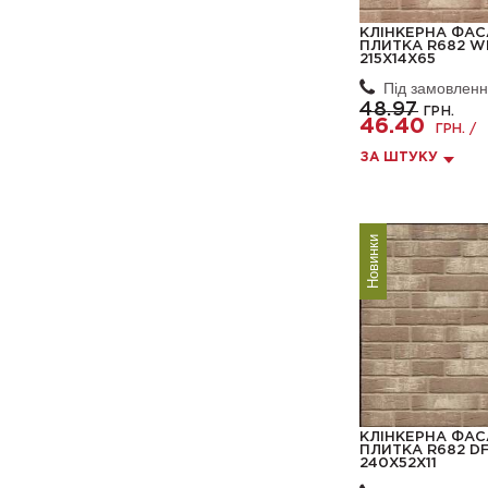
КЛІНКЕРНА ФА
ПЛИТКА R682 W
215X14X65
Під замовлен
48.97
ГРН.
46.40
ГРН. /
ЗА ШТУКУ
Новинки
КЛІНКЕРНА ФА
ПЛИТКА R682 DF
240X52X11