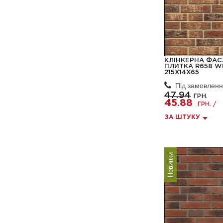
КЛІНКЕРНА ФА
ПЛИТКА R658 W
215X14X65
Під замовлен
47.94
ГРН.
45.88
ГРН. /
ЗА ШТУКУ
Новинки