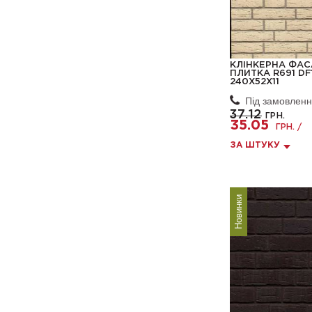
КЛІНКЕРНА ФА
ПЛИТКА R691 DF
240X52X11
Під замовлен
37.12
ГРН.
35.05
ГРН. /
ЗА ШТУКУ
Новинки