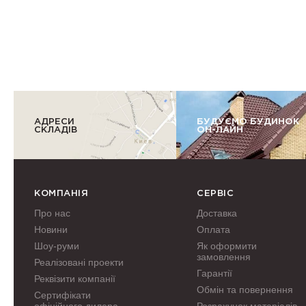
АДРЕСИ
БУДУЄМО БУДИНОК
СКЛАДІВ
ОН-ЛАЙН
КОМПАНІЯ
СЕРВІС
Про нас
Доставка
Новини
Оплата
Шоу-руми
Як оформити
замовлення
Реалізовані проекти
Гарантії
Реквізити компанії
Обмін та повернення
Сертифікати
офіційного дилера
Розрахунок матеріалів