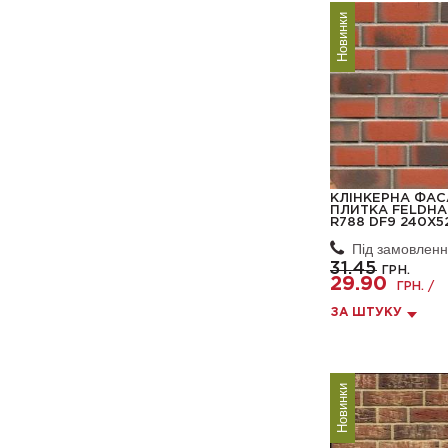
Новинки
КЛІНКЕРНА ФА
ПЛИТКА FELDHA
R788 DF9 240X5
Під замовлен
31.45
ГРН.
29.90
ГРН. /
ЗА ШТУКУ
Новинки