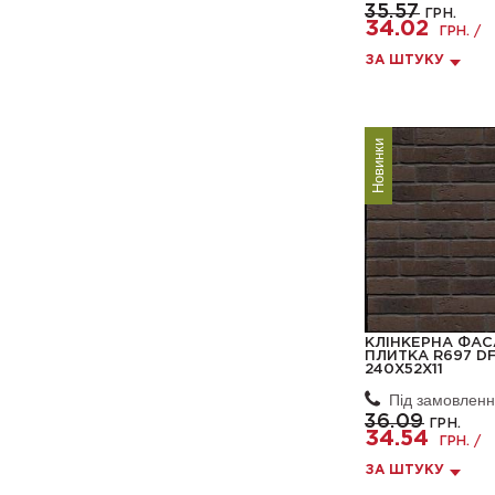
35.57
ГРН.
34.02
ГРН. /
ЗА ШТУКУ
Новинки
КЛІНКЕРНА ФА
ПЛИТКА R697 DF
240X52X11
Під замовлен
36.09
ГРН.
34.54
ГРН. /
ЗА ШТУКУ