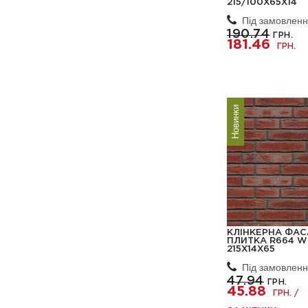
215/100Х65Х14
Під замовлен
190.74
ГРН.
181.46
ГРН.
Новинки
КЛІНКЕРНА ФА
ПЛИТКА R664 W
215X14X65
Під замовлен
47.94
ГРН.
45.88
ГРН. /