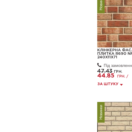
Новинки
КЛІНКЕРНА ФА
ПЛИТКА R690 NF
240X11X71
Під замовлен
47.43
ГРН.
44.85
ГРН. /
ЗА ШТУКУ
Новинки