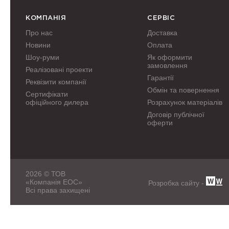
КОМПАНІЯ
СЕРВІС
Про нас
Доставка
Новини
Оплата
Шоу-руми
Як оформити
замовлення
Реалізовані проекти
Гарантії
Реквізити компанії
Обмін та повернення
Сертифікати
офіційного дилера
Розрахунок матеріалів
Договір публічної
оферти
2026 © ТОВ
«Компанія ЕОС»
Розробка сайту -
Всі права захищені