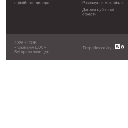
офіційного дилера
Розрахунок матеріалів
Договір публічної
оферти
2026 © ТОВ
«Компанія ЕОС»
Розробка сайту -
Всі права захищені