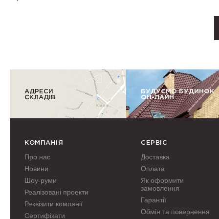
АДРЕСИ
БУДУЄМО БУДИНОК
СКЛАДІВ
ОН-ЛАЙН
КОМПАНІЯ
СЕРВІС
Про нас
Доставка
Новини
Оплата
Шоу-руми
Як оформити
замовлення
Реалізовані проекти
Гарантії
Реквізити компанії
Обмін та повернення
Сертифікати