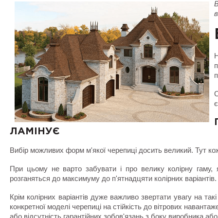
В
в
п
п
С
є
ЛАМІНУЄ
Вибір можливих форм м'якої черепиці досить великий. Тут ко
При цьому не варто забувати і про велику колірну гаму,
розганяться до максимуму до п'ятнадцяти колірних варіантів.
Крім колірних варіантів дуже важливо звертати увагу на так
конкретної моделі черепиці на стійкість до вітрових навантаже
або відсутність гарантійних зобов'язань з боку виробника або