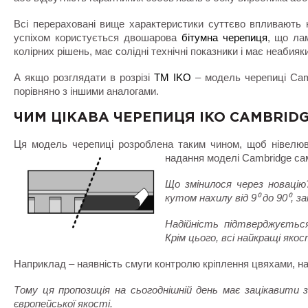
Всі перераховані вище характеристики суттєво впливають н
успіхом користується двошарова
бітумна черепиця
, що ла
колірних рішень, має солідні технічні показники і має неабияк
А якщо розглядати в розрізі
ТМ IKO
– модель черепиці Camb
порівняно з іншими аналогами.
ЧИМ ЦІКАВА ЧЕРЕПИЦЯ IKO CAMBRID
Ця модель черепиці розроблена таким чином, щоб нівелюва
надання моделі Cambridge
са
Що змінилося через новацію
кутом нахилу від 9⁰ до 90⁰, з
Надійність підтверджується
Крім цього, всі найкращі якос
Наприклад – наявність смуги контролю кріплення цвяхами, ная
Тому ця пропозиція на сьогоднішній день має зацікавити з
європейської якості.