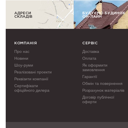
АДРЕСИ
БУДУЄМО БУДИНОК
СКЛАДІВ
ОН-ЛАЙН
КОМПАНІЯ
СЕРВІС
Про нас
Доставка
Новини
Оплата
Шоу-руми
Як оформити
замовлення
Реалізовані проекти
Гарантії
Реквізити компанії
Обмін та повернення
Сертифікати
офіційного дилера
Розрахунок матеріалів
Договір публічної
оферти