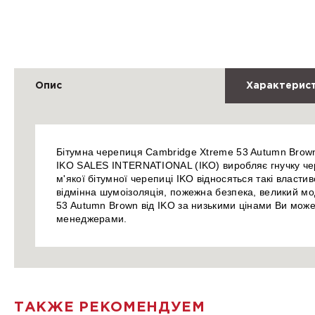
Опис
Характерис
Бітумна черепиця Cambridge Xtreme 53 Autumn Brown 
IKO SALES INTERNATIONAL (IKO) виробляє гнучку чер
м'якої бітумної черепиці IKO відносяться такі властиво
відмінна шумоізоляція, пожежна безпека, великий мо
53 Autumn Brown від IKO за низькими цінами Ви може
менеджерами.
ТАКЖЕ РЕКОМЕНДУЕМ