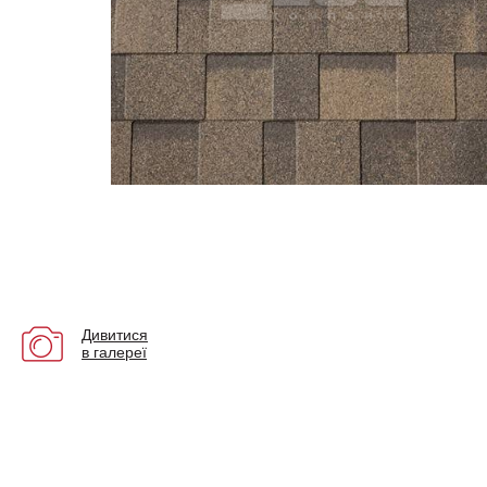
Дивитися
в галереї