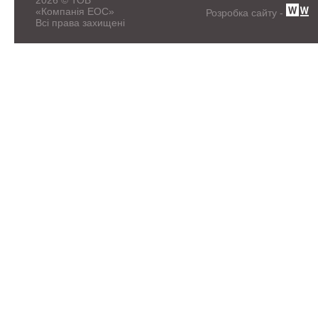
2026 © ТОВ
«Компанія ЕОС»
Розробка сайту -
Всі права захищені