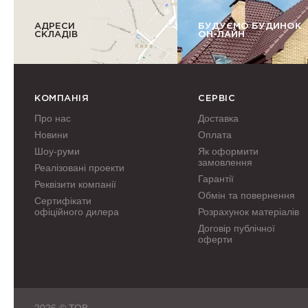
АДРЕСИ
БУДУЄМО БУДИНОК
СКЛАДІВ
ОН-ЛАЙН
КОМПАНІЯ
СЕРВІС
Про нас
Доставка
Новини
Оплата
Шоу-руми
Як оформити
замовлення
Реалізовані проекти
Гарантії
Реквізити компанії
Обмін та повернення
Сертифікати
офіційного дилера
Розрахунок матеріалів
Договір публічної
оферти