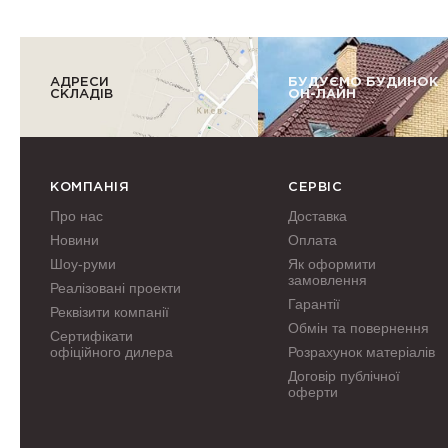
АДРЕСИ
БУДУЄМО БУДИНОК
СКЛАДІВ
ОН-ЛАЙН
КОМПАНІЯ
СЕРВІС
Про нас
Доставка
Новини
Оплата
Шоу-руми
Як оформити
замовлення
Реалізовані проекти
Гарантії
Реквізити компанії
Обмін та повернення
Сертифікати
офіційного дилера
Розрахунок матеріалів
Договір публічної
оферти