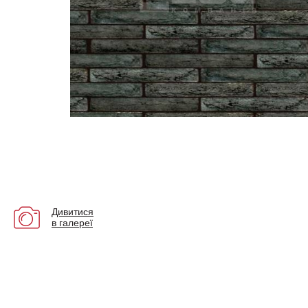
Дивитися
в галереї