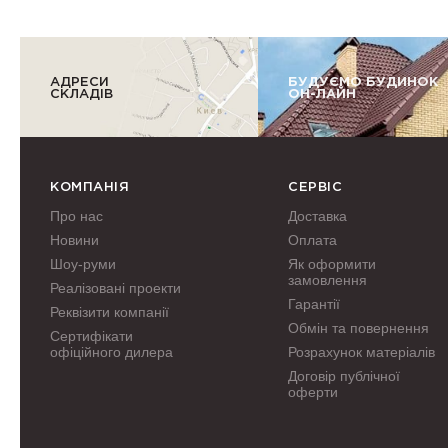
АДРЕСИ
БУДУЄМО БУДИНОК
СКЛАДІВ
ОН-ЛАЙН
КОМПАНІЯ
СЕРВІС
Про нас
Доставка
Новини
Оплата
Шоу-руми
Як оформити
замовлення
Реалізовані проекти
Гарантії
Реквізити компанії
Обмін та повернення
Сертифікати
офіційного дилера
Розрахунок матеріалів
Договір публічної
оферти