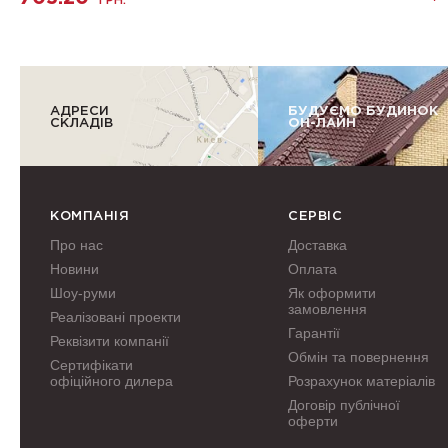
ГРН.
АДРЕСИ
БУДУЄМО БУДИНОК
СКЛАДІВ
ОН-ЛАЙН
КОМПАНІЯ
СЕРВІС
Про нас
Доставка
Новини
Оплата
Шоу-руми
Як оформити
замовлення
Реалізовані проекти
Гарантії
Реквізити компанії
Обмін та повернення
Сертифікати
офіційного дилера
Розрахунок матеріалів
Договір публічної
оферти