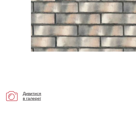
Дивитися
в галереї