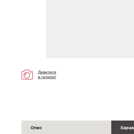
Дивитися
в галереї
Опис
Харак