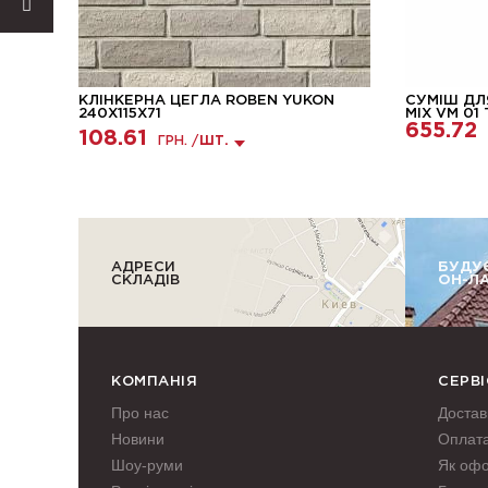
КЛІНКЕРНА ЦЕГЛА ROBEN YUKON
СУМІШ ДЛ
240Х115Х71
MIX VM 01
655.72
108.61
ГРН. /
ШТ.
АДРЕСИ
БУДУ
СКЛАДІВ
ОН-Л
КОМПАНІЯ
СЕРВІ
Про нас
Достав
Новини
Оплат
Шоу-руми
Як оф