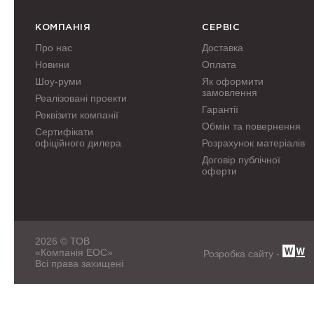
КОМПАНІЯ
СЕРВІС
Про нас
Доставка
Новини
Оплата
Шоу-руми
Як оформити
замовлення
Реалізовані проекти
Гарантії
Реквізити компанії
Обмін та повернення
Сертифікати
офіційного дилера
Розрахунок матеріалів
Договір публічної
оферти
2026 © ТОВ
«Компанія ЕОС»
Розробка сайту -
Всі права захищені