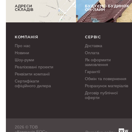
АДРЕСИ
БУДУЄМО БУДИНОК
СКЛАДІВ
ОН-ЛАЙН
КОМПАНІЯ
СЕРВІС
Про нас
Доставка
Новини
Оплата
Шоу-руми
Як оформити
замовлення
Реалізовані проекти
Гарантії
Реквізити компанії
Обмін та повернення
Сертифікати
офіційного дилера
Розрахунок матеріалів
Договір публічної
оферти
2026 © ТОВ
«Компанія ЕОС»