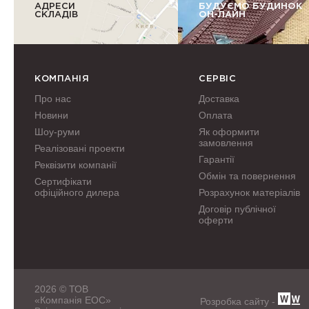
АДРЕСИ
БУДУЄМО БУДИНОК
СКЛАДІВ
ОН-ЛАЙН
КОМПАНІЯ
СЕРВІС
Про нас
Доставка
Новини
Оплата
Шоу-руми
Як оформити
замовлення
Реалізовані проекти
Гарантії
Реквізити компанії
Обмін та повернення
Сертифікати
офіційного дилера
Розрахунок матеріалів
Договір публічної
оферти
2026 © ТОВ
«Компанія ЕОС»
Розробка сайту -