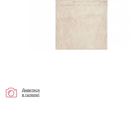
Дивитися
в галереї