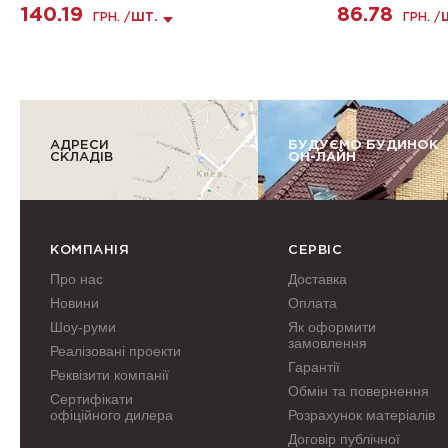
140.19
86.78
ГРН. /
ШТ.
ГРН. /
АДРЕСИ
БУДУЄМО БУДИНОК
СКЛАДІВ
ОН-ЛАЙН
КОМПАНІЯ
СЕРВІС
Про нас
Доставка
Новини
Оплата
Шоу-руми
Як оформити
замовлення
Реалізовані проекти
Гарантії
Реквізити компанії
Обмін та повернення
Сертифікати
офіційного дилера
Розрахунок матеріалів
Договір публічної