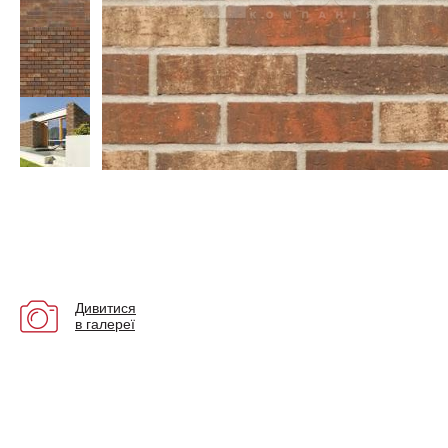
Дивитися
в галереї