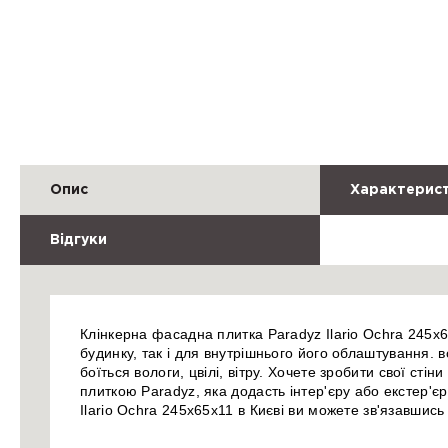
Опис
Характерис
Відгуки
Клінкерна фасадна плитка Paradyz Ilario Ochra 245
будинку, так і для внутрішнього його облаштування. 
боїться вологи, цвілі, вітру. Хочете зробити свої ст
плиткою Paradyz, яка додасть інтер'єру або екстер'є
Ilario Ochra 245х65х11 в Києві ви можете зв'язавши