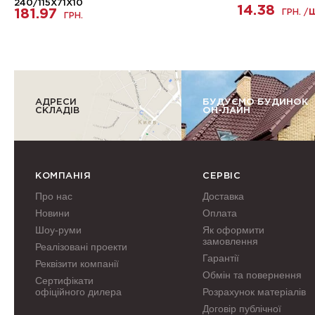
240/115Х71Х10
14.38
181.97
ГРН. /
ГРН.
АДРЕСИ
БУДУЄМО БУДИНОК
СКЛАДІВ
ОН-ЛАЙН
КОМПАНІЯ
СЕРВІС
Про нас
Доставка
Новини
Оплата
Шоу-руми
Як оформити
замовлення
Реалізовані проекти
Гарантії
Реквізити компанії
Обмін та повернення
Сертифікати
офіційного дилера
Розрахунок матеріалів
Договір публічної