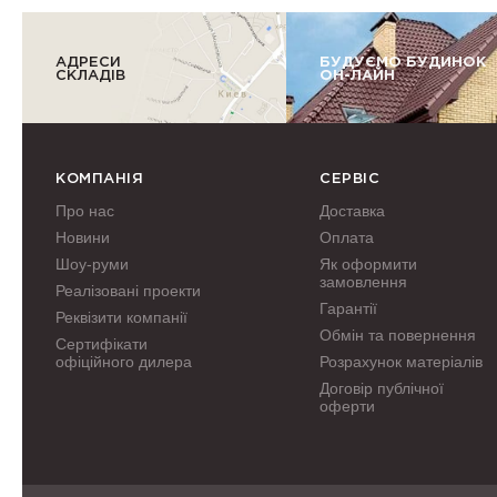
АДРЕСИ
БУДУЄМО БУДИНОК
СКЛАДІВ
ОН-ЛАЙН
КОМПАНІЯ
СЕРВІС
Про нас
Доставка
Новини
Оплата
Шоу-руми
Як оформити
замовлення
Реалізовані проекти
Гарантії
Реквізити компанії
Обмін та повернення
Сертифікати
офіційного дилера
Розрахунок матеріалів
Договір публічної
оферти