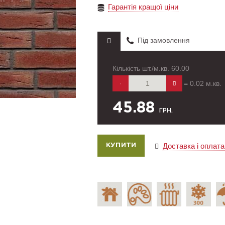
Гарантія кращої ціни
Під замовлення
Кількість шт./м.кв.
60.00
=
0.02
м.кв.
45.88
ГРН.
Доставка і оплата