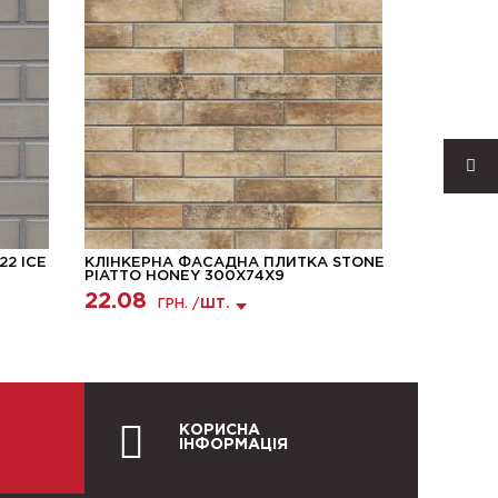
2 ICE
КЛІНКЕРНА ФАСАДНА ПЛИТКА STONE
КЛІНКЕРН
PIATTO HONEY 300Х74Х9
NF14 240X
22.08
59.28
ГРН. /
ШТ.
Г
КОРИСНА
ІНФОРМАЦІЯ