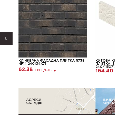
NG
КЛІНКЕРНА ФАСАДНА ПЛИТКА R738
КУТОВА К
NF14 240X14X71
ПЛИТКА I
240/115Х71
62.38
164.40
ГРН. /
ШТ.
АДРЕСИ
БУДУ
СКЛАДІВ
ОН-Л