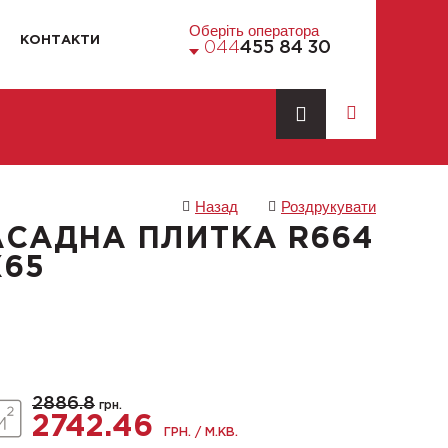
Оберіть оператора
КОНТАКТИ
044
455 84 30
Назад
Роздрукувати
АСАДНА ПЛИТКА R664
X65
2886.8
грн.
2742.46
ГРН. / М.КВ.