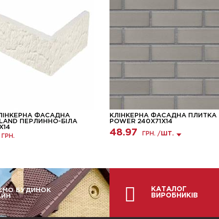
ЛІНКЕРНА ФАСАДНА
КЛІНКЕРНА ФАСАДНА ПЛИТКА 2
SLAND ПЕРЛИННО-БІЛА
POWER 240X71X14
Х14
48.97
ГРН. /
ШТ.
ГРН.
КАТАЛОГ
ЄМО БУДИНОК
ВИРОБНИКІВ
АЙН