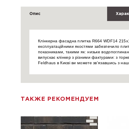
Опис
Харак
Клінкерна фасадна плитка R664 WDF14 215x14
експлуатаційними якостями забезпечило плитц
показниками, такими як: низьке водопоглинанн
випускає клінкер з різними фактурами: з то
Feldhaus в Києві ви можете зв'язавшись з н
ТАКЖЕ РЕКОМЕНДУЕМ