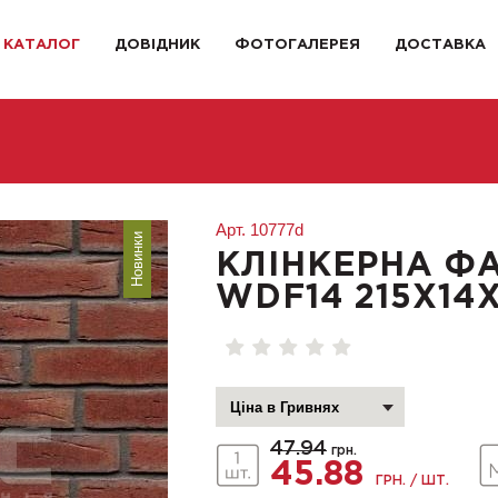
КАТАЛОГ
ДОВІДНИК
ФОТОГАЛЕРЕЯ
ДОСТАВКА
Арт.
10777d
Новинки
КЛІНКЕРНА Ф
WDF14 215X14
47.94
грн.
45.88
ГРН. / ШТ.