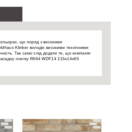
кольорах, що поряд з високими
ldhaus Klinker володіє високими технічними
чність. Так само слід додати те, що компанія
у фасадну плитку R664 WDF14 215x14x65