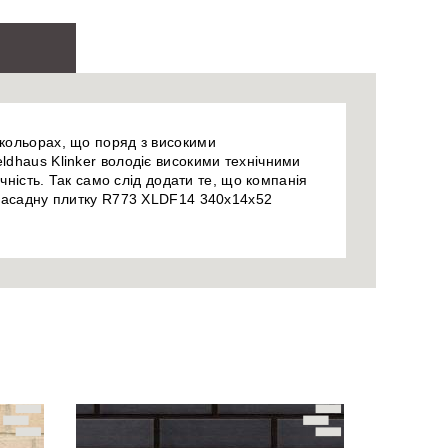
 кольорах, що поряд з високими
ldhaus Klinker володіє високими технічними
чність. Так само слід додати те, що компанія
у фасадну плитку R773 XLDF14 340x14x52