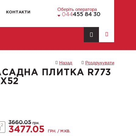
Оберіть оператора
КОНТАКТИ
044
455 84 30
Назад
Роздрукувати
АСАДНА ПЛИТКА R773
4X52
3660.05
грн.
3477.05
ГРН. / М.КВ.