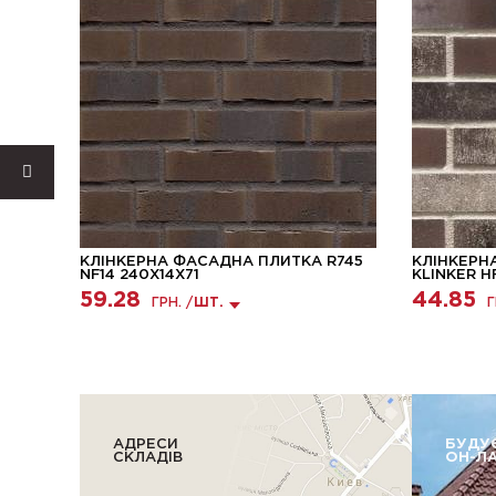
КЛІНКЕРНА ФАСАДНА ПЛИТКА R745
КЛІНКЕРН
4X9
NF14 240X14X71
KLINKER H
59.28
44.85
ГРН. /
ШТ.
Г
АДРЕСИ
БУДУ
СКЛАДІВ
ОН-Л