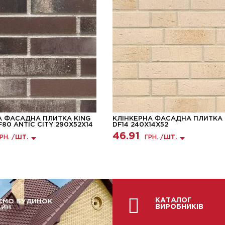
А ФАСАДНА ПЛИТКА KING
КЛІНКЕРНА ФАСАДНА ПЛИТКА 
F80 ANTIC CITY 290X52X14
DF14 240X14X52
46.91
РН. /
ШТ.
ГРН. /
ШТ.
КАТАЛОГ
ЄМО БУДИНОК
ВИРОБНИКІВ
АЙН