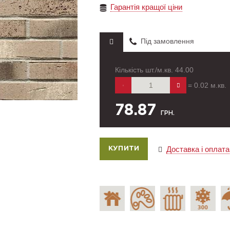
Гарантія кращої ціни
Під замовлення
Кількість шт./м.кв.
44.00
=
0.02
м.кв.
78.87
ГРН.
Доставка і оплата