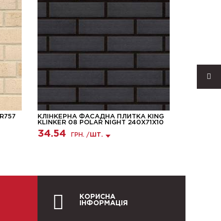
R757
КЛІНКЕРНА ФАСАДНА ПЛИТКА KING
КЛІНКЕРН
KLINKER 08 POLAR NIGHT 240X71X10
KLINKER 
240X71X1
34.54
ГРН. /
ШТ.
37.12
ГР
КОРИСНА
ІНФОРМАЦІЯ