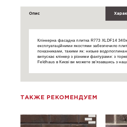
Опис
Харак
Клінкерна фасадна плитка R773 XLDF14 340x1
експлуатаційними якостями забезпечило плитц
показниками, такими як: низьке водопоглинанн
випускає клінкер з різними фактурами: з то
Feldhaus в Києві ви можете зв'язавшись з н
ТАКЖЕ РЕКОМЕНДУЕМ