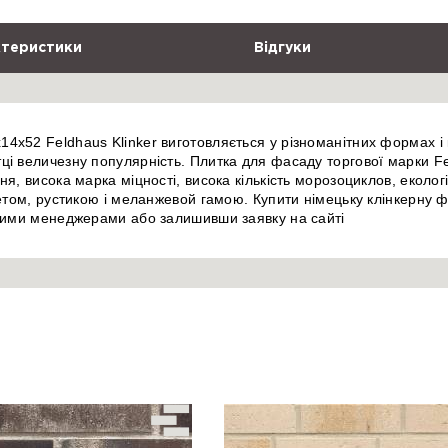
теристики
Відгуки
4x52 Feldhaus Klinker виготовляється у різноманітних формах і
і величезну популярність. Плитка для фасаду торгової марки Fe
я, висока марка міцності, висока кількість морозоциклов, екологі
ркетом, рустикою і меланжевой гамою. Купити німецьку клінкерн
ашими менеджерами або залишивши заявку на сайті