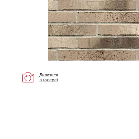
Дивитися
в галереї