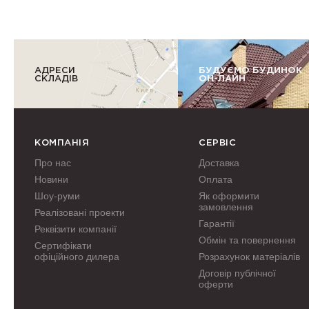
АДРЕСИ
БУДУЄМО БУДИНОК
СКЛАДІВ
ОН-ЛАЙН
КОМПАНІЯ
СЕРВІС
Про нас
Доставка
Новини
Оплата
Шоу-руми
Як оформити
замовлення
Реалізовані проекти
Гарантії
Реквізити компанії
Обмін та повернення
Сертифікати
офіційного дилера
Розрахунок матеріалів
Договір публічної
оферти