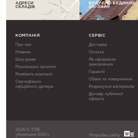
АДРЕСИ
БУДУЄМО БУДИНОК
СКЛАДІВ
ОН-ЛАЙН
КОМПАНІЯ
СЕРВІС
Про нас
Доставка
Новини
Оплата
Шоу-руми
Як оформити
замовлення
Реалізовані проекти
Гарантії
Реквізити компанії
Обмін та повернення
Сертифікати
офіційного дилера
Розрахунок матеріалів
Договір публічної
оферти
2026 © ТОВ
«Компанія ЕОС»
Розробка сайту -