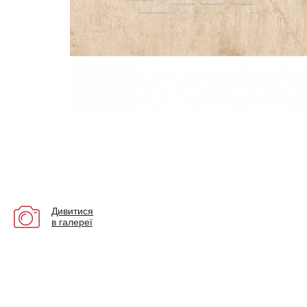
Дивитися
в галереї