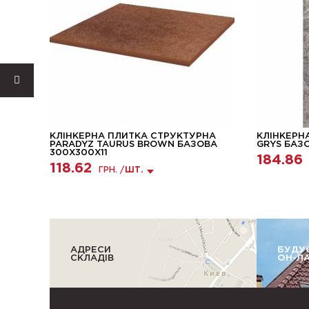
НОВА
КЛІНКЕРНА ПЛИТКА СТРУКТУРНА
КЛІНКЕРН
PARADYZ TAURUS BROWN БАЗОВА
GRYS БАЗ
300X300X11
184.86
118.62
ГРН. /
ШТ.
АДРЕСИ
БУДУ
СКЛАДІВ
ОН-Л