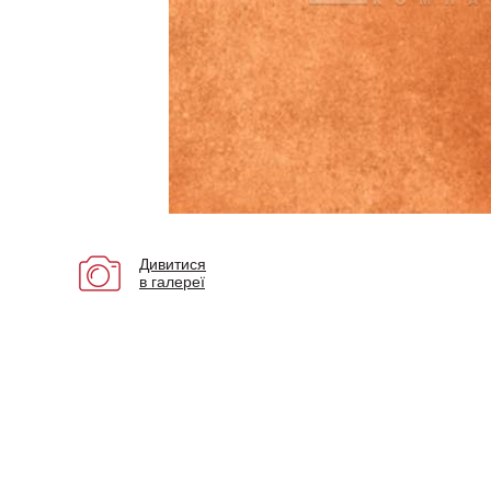
Дивитися
в галереї