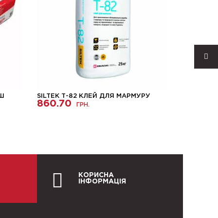
ІШ
SILTEK Т-82 КЛЕЙ ДЛЯ МАРМУРУ
КЕРАМІЧН
860.70
TONE 445
ГРН.
3230.6
КОРИСНА
ІНФОРМАЦІЯ