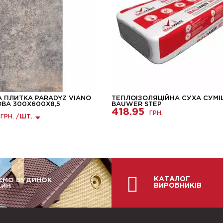
А ПЛИТКА PARADYZ VIANO
ТЕПЛОІЗОЛЯЦІЙНА СУХА СУМ
ОВА 300X600X8,5
BAUWER STEP
418.95
ГРН.
ГРН. /
ШТ.
КАТАЛОГ
ЄМО БУДИНОК
ВИРОБНИКІВ
АЙН