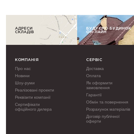
АДРЕСИ
БУДУЄМО БУДИНОК
СКЛАДІВ
ОН-ЛАЙН
КОМПАНІЯ
СЕРВІС
Про нас
Доставка
Новини
Оплата
Шоу-руми
Як оформити
замовлення
Реалізовані проекти
Гарантії
Реквізити компанії
Обмін та повернення
Сертифікати
офіційного дилера
Розрахунок матеріалів
Договір публічної
оферти