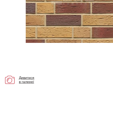
Дивитися
в галереї