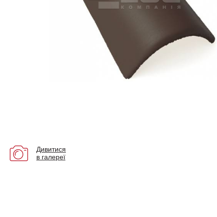
Дивитися
в галереї