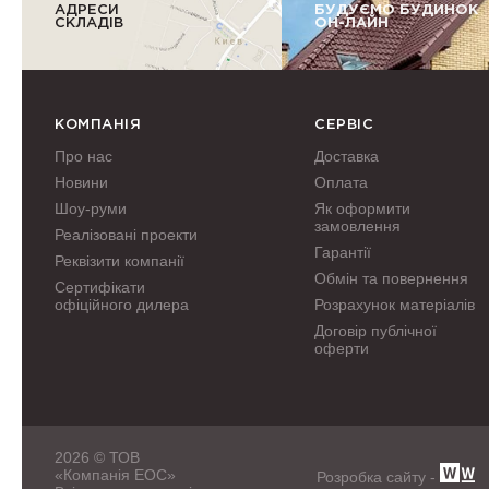
АДРЕСИ
БУДУЄМО БУДИНОК
СКЛАДІВ
ОН-ЛАЙН
КОМПАНІЯ
СЕРВІС
Про нас
Доставка
Новини
Оплата
Шоу-руми
Як оформити
замовлення
Реалізовані проекти
Гарантії
Реквізити компанії
Обмін та повернення
Сертифікати
офіційного дилера
Розрахунок матеріалів
Договір публічної
оферти
2026 © ТОВ
«Компанія ЕОС»
Розробка сайту -