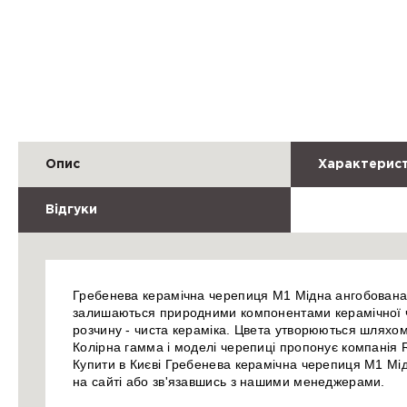
Опис
Характерис
Відгуки
Гребенева керамічна черепиця М1 Мідна ангобована. 
залишаються природними компонентами керамічної че
розчину - чиста кераміка. Цвета утворюються шляхом
Колірна гамма і моделі черепиці пропонує компанія 
Купити в Києві Гребенева керамічна черепиця М1 Мі
на сайті або зв'язавшись з нашими менеджерами.