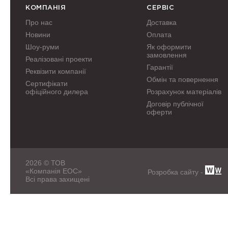
КОМПАНІЯ
СЕРВІС
Про нас
Доставка
Новини
Оплата
Шоу-руми
Як оформити
замовлення
Реалізовані проекти
Гарантії
Реквізити компанії
Обмін та повернення
Сертифікати
офіційного дилера
Розрахунок матеріалів
Договір публічної
оферти
2026 © ТОВ
«Компанія ЕОС»
Розробка сайту -
Всі права захищені