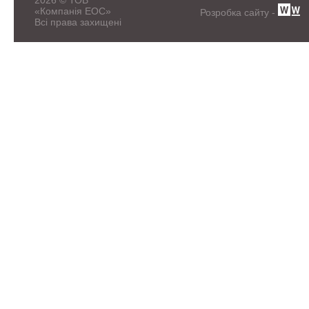
2026 © ТОВ
«Компанія ЕОС»
Розробка сайту -
Всі права захищені