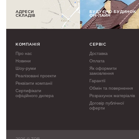
АДРЕСИ
БУДУЄМО БУДИНОК
СКЛАДІВ
ОН-ЛАЙН
КОМПАНІЯ
СЕРВІС
Про нас
Доставка
Новини
Оплата
Шоу-руми
Як оформити
замовлення
Реалізовані проекти
Гарантії
Реквізити компанії
Обмін та повернення
Сертифікати
офіційного дилера
Розрахунок матеріалів
Договір публічної
оферти