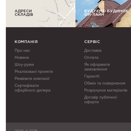
АДРЕСИ
БУДУЄМО БУДИНОК
СКЛАДІВ
ОН-ЛАЙН
КОМПАНІЯ
СЕРВІС
Про нас
Доставка
Новини
Оплата
Шоу-руми
Як оформити
замовлення
Реалізовані проекти
Гарантії
Реквізити компанії
Обмін та повернення
Сертифікати
офіційного дилера
Розрахунок матеріалів
Договір публічної
оферти