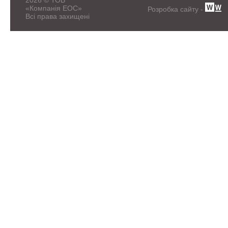
2026 © ТОВ
«Компанія ЕОС»
Розробка сайту -
Всі права захищені