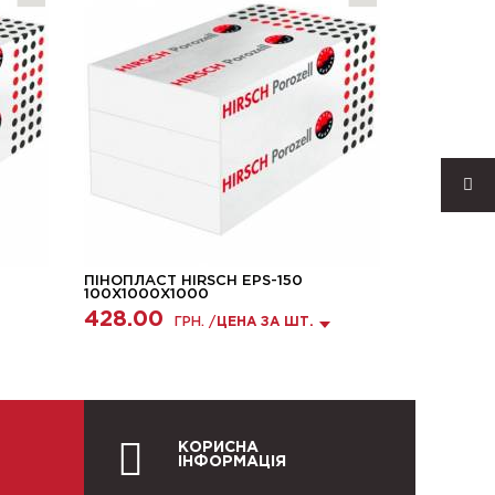
ПІНОПЛАСТ HIRSCH EPS-150
ПІНОПЛАС
100X1000X1000
50X500X1
428.00
110.75
ГРН. /
ЦЕНА ЗА ШТ.
КОРИСНА
ІНФОРМАЦІЯ