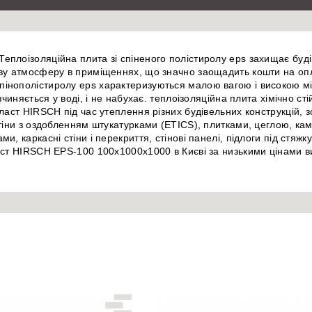
плоізоляційна плита зі спіненого полістиролу eps захищає буді
ову атмосферу в приміщеннях, що значно заощадить кошти на опл
інополістиролу eps характеризуються малою вагою і високою мі
чиняється у воді, і не набухає. теплоізоляційна плита хімічно сті
ласт HIRSCH під час утеплення різних будівельних конструкцій, 
стіни з оздобленням штукатурками (ETICS), плитками, цеглою, ка
, каркасні стіни і перекриття, стінові панелі, підлоги під стяжк
аст HIRSCH EPS-100 100x1000x1000 в Києві за низькими цінами в