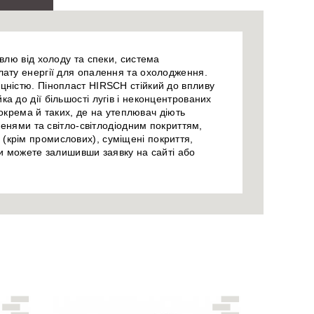
влю від холоду та спеки, система
ату енергії для опалення та охолодження.
цністю. Пінопласт HIRSCH стійкий до впливу
йка до дії більшості лугів і неконцентрованих
зокрема й таких, де на утеплювач діють
менями та світло-світлодіодним покриттям,
у (крім промислових), суміщені покриття,
и можете залишивши заявку на сайті або