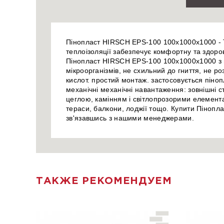
Пінопласт HIRSCH EPS-100 100x1000x1000 - Те
теплоізоляції забезпечує комфортну та здор
Пінопласт HIRSCH EPS-100 100x1000x1000 з п
мікроорганізмів, не схильний до гниття, не роз
кислот. простий монтаж. застосовується піноп
механічні механічні навантаження: зовнішні 
цеглою, камінням і світлопрозорими елементами
тераси, балкони, лоджії тощо. Купити Пінопл
зв'язавшись з нашими менеджерами.
ТАКЖЕ РЕКОМЕНДУЕМ