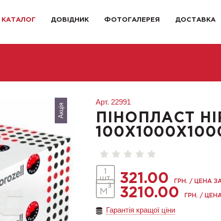
КАТАЛОГ
ДОВІДНИК
ФОТОГАЛЕРЕЯ
ДОСТАВКА
Арт.
22991
Акція
ПІНОПЛАСТ HI
100X1000X100
321.00
ГРН. / ЦЕНА З
3210.00
ГРН. / ЦЕНА
Гарантія кращої ціни