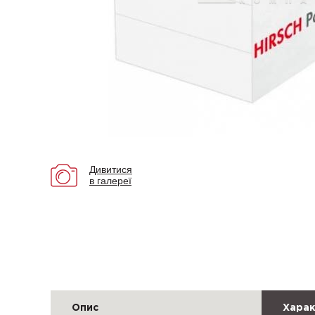
Дивитися
в галереї
Опис
Харак