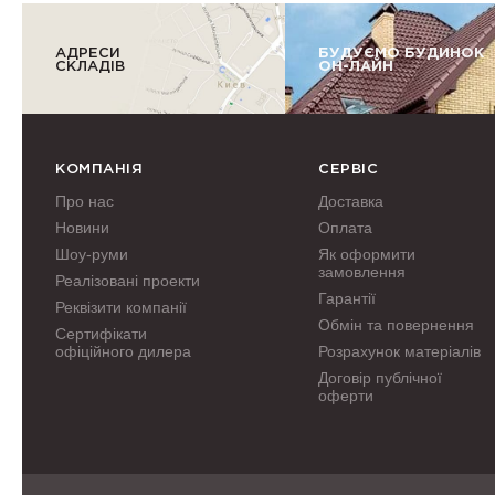
АДРЕСИ
БУДУЄМО БУДИНОК
СКЛАДІВ
ОН-ЛАЙН
КОМПАНІЯ
СЕРВІС
Про нас
Доставка
Новини
Оплата
Шоу-руми
Як оформити
замовлення
Реалізовані проекти
Гарантії
Реквізити компанії
Обмін та повернення
Сертифікати
офіційного дилера
Розрахунок матеріалів
Договір публічної
оферти