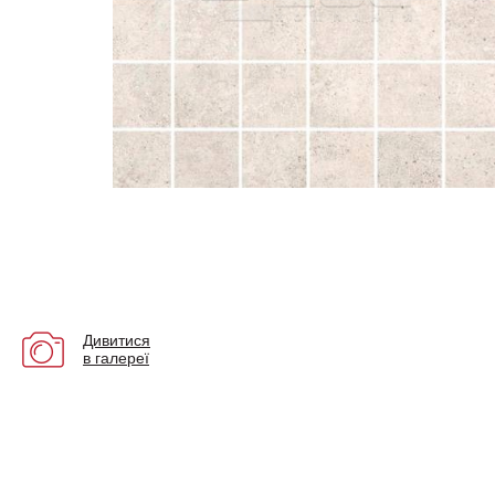
Дивитися
в галереї