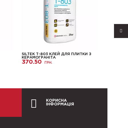
SILTEK Т-803 КЛЕЙ ДЛЯ ПЛИТКИ З
ПРОФІЛЬН
КЕРАМОГРАНІТА
WILD WIN
370.50
186.61
ГРН.
КОРИСНА
ІНФОРМАЦІЯ