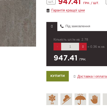
947.41
ГРН. / ШТ.
Гарантія кращої ціни
Під замовлення
Кількість шт./м.кв.
2.78
=
0.36
м.кв.
947.41
ГРН.
Доставка і оплата