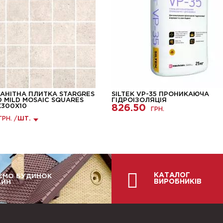
АНІТНА ПЛИТКА STARGRES
SILTEK VP-35 ПРОНИКАЮЧА
 MILD MOSAIC SQUARES
ГІДРОІЗОЛЯЦІЯ
X300X10
826.50
ГРН.
ГРН. /
ШТ.
КАТАЛОГ
ЄМО БУДИНОК
ВИРОБНИКІВ
АЙН