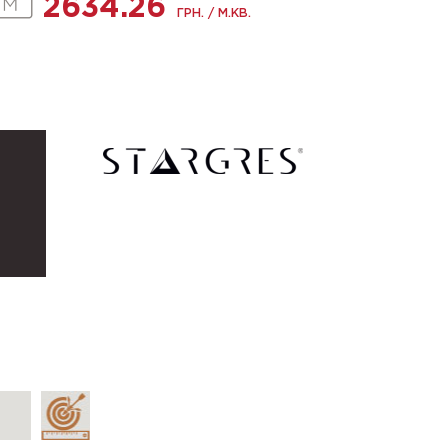
2634.26
ГРН. / М.КВ.