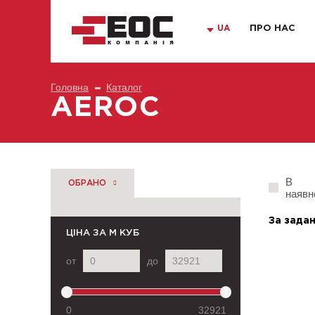
UA
ПРО НАС
Головна
Каталог
AEROC
В
ОБРАНО
наявн
За задан
ЦІНА
ЗА М КУБ
от
до
0
32921