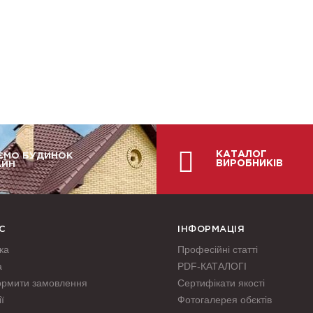
КАТАЛОГ
ЄМО БУДИНОК
ВИРОБНИКІВ
АЙН
С
ІНФОРМАЦІЯ
ка
Професійні статті
а
PDF-КАТАЛОГІ
ормити замовлення
Сертифікати якості
ї
Фотогалерея обєктів