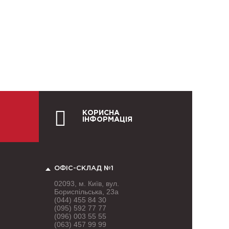
КОРИСНА
ІНФОРМАЦІЯ
ОФІС-СКЛАД №1
02093, м. Київ, вул.
Бориспільська, 23а
(044) 455 84 30
(095) 592 77 77
(096) 003 55 55
(063) 457 99 99