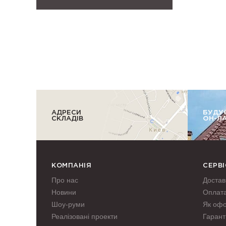
АДРЕСИ
БУДУ
СКЛАДІВ
ОН-Л
КОМПАНІЯ
СЕРВІ
Про нас
Достав
Новини
Оплат
Шоу-руми
Як оф
Реалізовані проекти
Гаранті