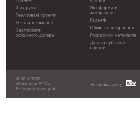
Новини
Оплата
Шоу-руми
Як оформити
замовлення
Реалізовані проекти
Гарантії
Реквізити компанії
Обмін та повернення
Сертифікати
офіційного дилера
Розрахунок матеріалів
Договір публічної
оферти
2026 © ТОВ
«Компанія ЕОС»
Розробка сайту -
Всі права захищені