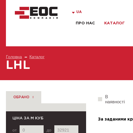
UA
ПРО НАС
КАТАЛОГ
Головна
Каталог
LHL
В
ОБРАНО
наявності
ЦІНА
ЗА М КУБ
За заданими кр
от
до