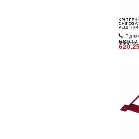
КРІПЛЕН
СНІГОЗА
РЕШІТКИ 
Під з
689.17
620.2