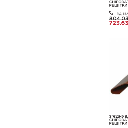
СНІГОЗА
РЕШІТКИ 
Під з
804.0
723.6
З'ЄДНУВ
СНІГОЗА
РЕШІТКИ 