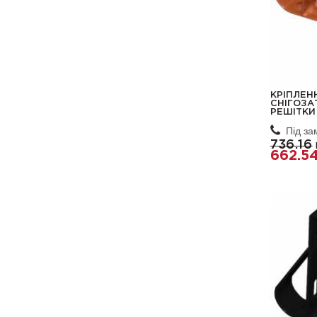
КРІПЛЕН
СНІГОЗА
РЕШІТКИ
Під з
736.16
662.5