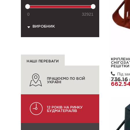
0
32921
ВИРОБНИК
КРІПЛЕН
НАШІ ПЕРЕВАГИ
СНІГОЗА
РЕШІТКИ 
Під з
ПРАЦЮЄМО ПО ВСІЙ
736.16
УКРАЇНІ
662.5
12 РОКІВ НА РИНКУ
БУДМАТЕРІАЛІВ