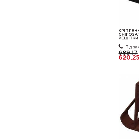
КРІПЛЕН
СНІГОЗА
РЕШІТКИ
Під з
689.17
620.2