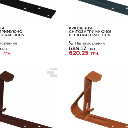
НЯ
КРІПЛЕННЯ
ТРИМУЮЧОЇ
СНІГОЗАТРИМУЮЧОЇ
 U RAL 9005
РЕШІТКИ U RAL 7016
амовлення
Під замовлення
689.17
ГРН.
ГРН.
5
620.25
ГРН.
ГРН.