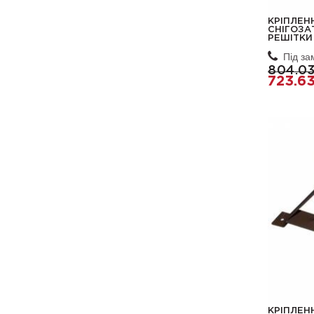
КРІПЛЕН
СНІГОЗА
РЕШІТКИ
Під з
804.0
723.6
КРІПЛЕН