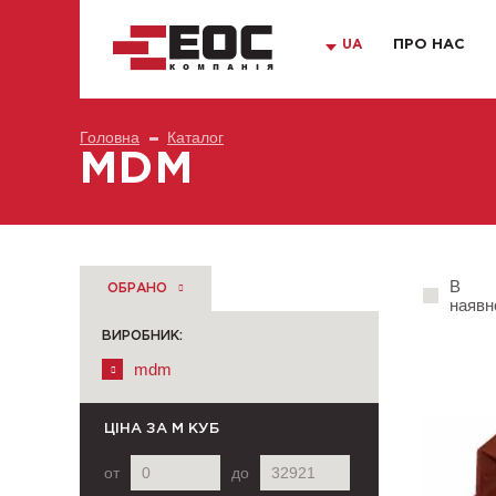
UA
ПРО НАС
Головна
Каталог
MDM
В
ОБРАНО
наявн
ВИРОБНИК:
mdm
ЦІНА
ЗА М КУБ
от
до