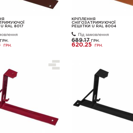
НЯ
КРІПЛЕННЯ
ТРИМУЮЧОЇ
СНІГОЗАТРИМУЮЧОЇ
U RAL 8017
РЕШІТКИ U RAL 8004
амовлення
Під замовлення
689.17
ГРН.
ГРН.
5
620.25
ГРН.
ГРН.