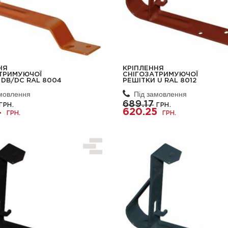
НЯ
КРІПЛЕННЯ
ТРИМУЮЧОЇ
СНІГОЗАТРИМУЮЧОЇ
 DB/DC RAL 8004
РЕШІТКИ U RAL 8012
амовлення
Під замовлення
689.17
ГРН.
ГРН.
4
620.25
ГРН.
ГРН.