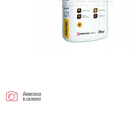
Дивитися
в галереї