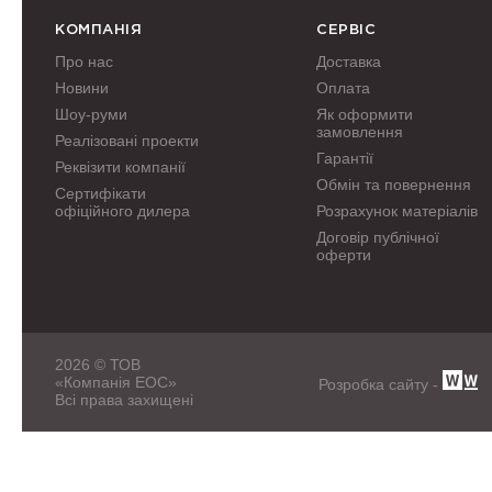
КОМПАНІЯ
СЕРВІС
Про нас
Доставка
Новини
Оплата
Шоу-руми
Як оформити
замовлення
Реалізовані проекти
Гарантії
Реквізити компанії
Обмін та повернення
Сертифікати
офіційного дилера
Розрахунок матеріалів
Договір публічної
оферти
2026 © ТОВ
«Компанія ЕОС»
Розробка сайту -
Всі права захищені