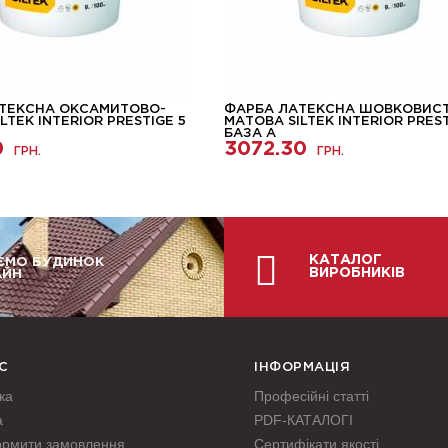
ТЕКСНА ОКСАМИТОВО-
ФАРБА ЛАТЕКСНА ШОВКОВИС
LTEK INTERIOR PRESTIGE 5
МАТОВА SILTEK INTERIOR PREST
БАЗА А
0
3072.30
ГРН.
ГРН.
КАТАЛОГ
ЄМО БУДИНОК
ВИРОБНИКІВ
АЙН
С
ІНФОРМАЦІЯ
ка
Професійні статті
а
PDF-КАТАЛОГІ
ормити замовлення
Сертифікати якості