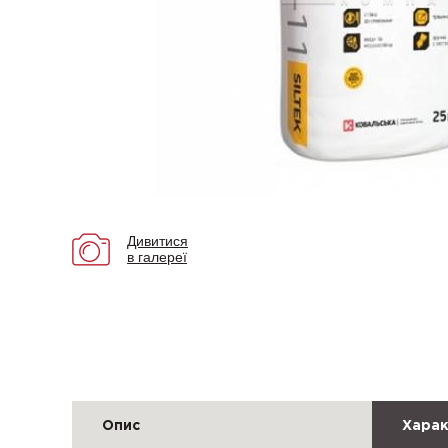
Дивитися
в галереї
Опис
Харак