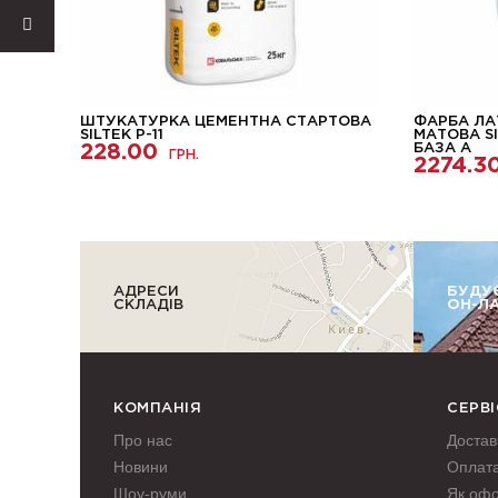
МИТТЯ
ШТУКАТУРКА ЦЕМЕНТНА СТАРТОВА
ФАРБА ЛА
ЗА С
SILTEK Р-11
МАТОВА SI
228.00
БАЗА А
ГРН.
2274.3
АДРЕСИ
БУДУ
СКЛАДІВ
ОН-Л
КОМПАНІЯ
СЕРВІ
Про нас
Достав
Новини
Оплат
Шоу-руми
Як оф